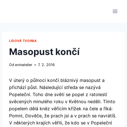
Přeskočit
na
obsah
LIDOVÁ TVORBA
Masopust končí
Od
evinatelier
7. 2. 2016
V úterý o půlnoci končí bláznivý masopust a
přichází půst. Následující středa se nazývá
Popeleční. Toho dne světí se popel z ratolestí
svěcených minulého roku v Květnou neděli. Tímto
popelem dělá kněz věřícím křížek na čele a říká:
Pomni, člověče, že prach jsi a v prach se navrátíš.
V některých krajích věřili, že kdo se v Popeleční