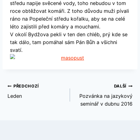
středu napije svěcené vody, toho nebudou v tom
roce obtěžovat komáři. Z toho důvodu muži pívali
ráno na Popeleční středu kořalku, aby se na celé
léto zajistili před komáry a mouchami.
V okolí Bydžova pekli v ten den chléb, prý kde se
tak dálo, tam pomáhal sám Pán Bůh a všichni
svatí.
Navigace
PŘEDCHOZÍ
DALŠÍ
Leden
Pozvánka na jazykový
pro
seminář v dubnu 2016
příspěvek