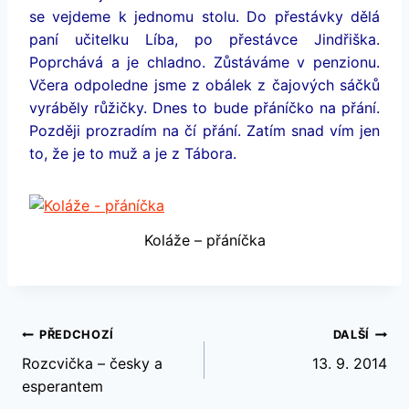
se vejdeme k jednomu stolu. Do přestávky dělá
paní učitelku Líba, po přestávce Jindřiška.
Poprchává a je chladno. Zůstáváme v penzionu.
Včera odpoledne jsme z obálek z čajových sáčků
vyráběly růžičky. Dnes to bude přáníčko na přání.
Později prozradím na čí přání. Zatím snad vím jen
to, že je to muž a je z Tábora.
Koláže – přáníčka
Navigace
PŘEDCHOZÍ
DALŠÍ
Rozcvička – česky a
13. 9. 2014
pro
esperantem