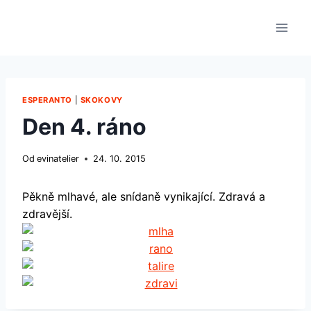
Přeskočit
na
obsah
ESPERANTO
|
SKOKOVY
Den 4. ráno
Od
evinatelier
24. 10. 2015
Pěkně mlhavé, ale snídaně vynikající. Zdravá a
zdravější.