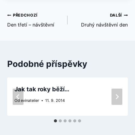
Navigace
PŘEDCHOZÍ
DALŠÍ
Den třetí – návštěvní
Druhý návštěvní den
pro
příspěvek
Podobné příspěvky
Jak tak roky běží…
Od
evinatelier
11. 9. 2014