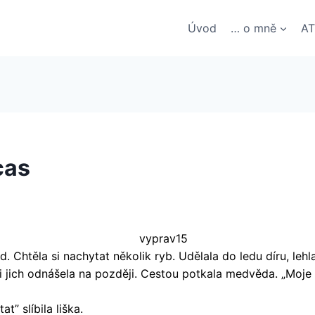
Úvod
… o mně
AT
cas
. Chtěla si nachytat několik ryb. Udělala do ledu díru, lehla 
si jich odnášela na později. Cestou potkala medvěda. „Moje
at” slíbila liška.