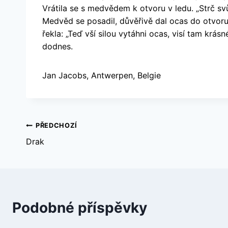
Vrátila se s medvědem k otvoru v ledu. „Strč sv
Medvěd se posadil, důvěřivě dal ocas do otvoru 
řekla: „Teď vší silou vytáhni ocas, visí tam krá
dodnes.
Jan Jacobs, Antwerpen, Belgie
Navigace
PŘEDCHOZÍ
Drak
pro
příspěvek
Podobné příspěvky