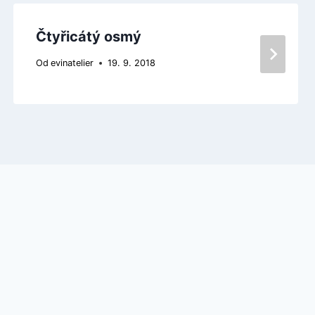
Čtyřicátý osmý
Od
evinatelier
19. 9. 2018