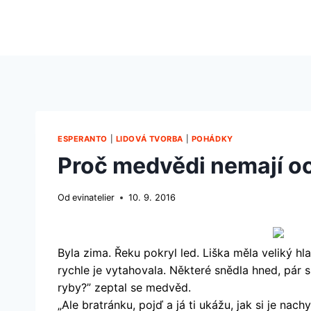
Přeskočit
na
obsah
ESPERANTO
|
LIDOVÁ TVORBA
|
POHÁDKY
Proč medvědi nemají o
Od
evinatelier
10. 9. 2016
Byla zima. Řeku pokryl led. Liška měla veliký hlad
rychle je vytahovala. Některé snědla hned, pár 
ryby?” zeptal se medvěd.
„Ale bratránku, pojď a já ti ukážu, jak si je nachyt