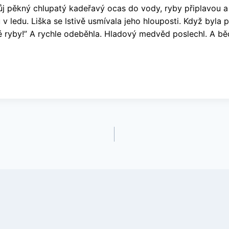
ůj pěkný chlupatý kadeřavý ocas do vody, ryby připlavou a n
v ledu. Liška se lstivě usmívala jeho hlouposti. Když byla
sné ryby!” A rychle odeběhla. Hladový medvěd poslechl. A běd