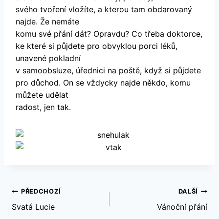
svého tvoření vložíte, a kterou tam obdarovaný
najde. Že nemáte
komu své přání dát? Opravdu? Co třeba doktorce,
ke které si půjdete pro obvyklou porci léků,
unavené pokladní
v samoobsluze, úřednici na poště, když si půjdete
pro důchod. On se vždycky najde někdo, komu
můžete udělat
radost, jen tak.
Navigace
PŘEDCHOZÍ
DALŠÍ
Svatá Lucie
Vánoční přání
pro