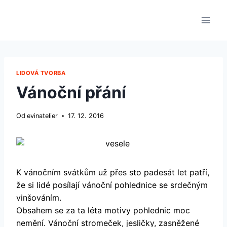
Přeskočit
na
obsah
LIDOVÁ TVORBA
Vánoční přání
Od
evinatelier
17. 12. 2016
K vánočním svátkům už přes sto padesát let patří,
že si lidé posílají vánoční pohlednice se srdečným
vinšováním.
Obsahem se za ta léta motivy pohlednic moc
nemění. Vánoční stromeček, jesličky, zasněžené