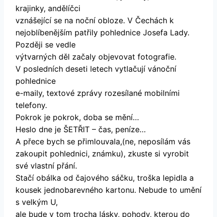
krajinky, andělíčci
vznášející se na noční obloze. V Čechách k
nejoblíbenějším patřily pohlednice Josefa Lady.
Později se vedle
výtvarných děl začaly objevovat fotografie.
V posledních deseti letech vytlačují vánoční
pohlednice
e-maily, textové zprávy rozesílané mobilními
telefony.
Pokrok je pokrok, doba se mění…
Heslo dne je ŠETŘIT – čas, peníze…
A přece bych se přimlouvala,(ne, neposílám vás
zakoupit pohlednici, známku), zkuste si vyrobit
své vlastní přání.
Stačí obálka od čajového sáčku, troška lepidla a
kousek jednobarevného kartonu. Nebude to umění
s velkým U,
ale bude v tom trocha lásky, pohody, kterou do