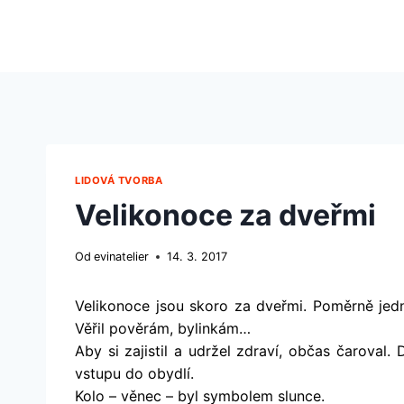
Přeskočit
na
obsah
LIDOVÁ TVORBA
Velikonoce za dveřmi
Od
evinatelier
14. 3. 2017
Velikonoce jsou skoro za dveřmi. Poměrně jed
Věřil pověrám, bylinkám…
Aby si zajistil a udržel zdraví, občas čaroval
vstupu do obydlí.
Kolo – věnec – byl symbolem slunce.