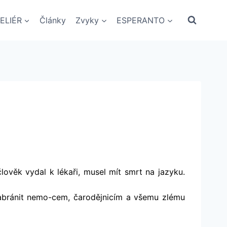
ELIÉR
Články
Zvyky
ESPERANTO
věk vydal k lékaři, musel mít smrt na jazyku.
l zabránit nemo-cem, čarodějnicím a všemu zlému