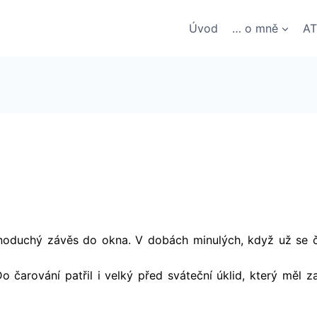
Úvod
… o mně
AT
noduchý závěs do okna. V dobách minulých, když už se člo
. Do čarování patřil i velký před sváteční úklid, který mě