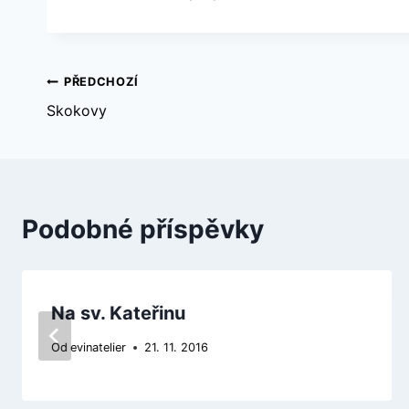
Navigace
PŘEDCHOZÍ
Skokovy
pro
příspěvek
Podobné příspěvky
Na sv. Kateřinu
Od
evinatelier
21. 11. 2016