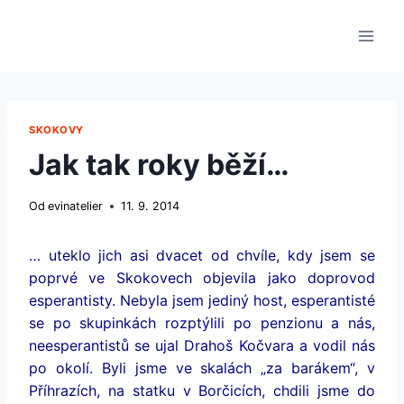
Přeskočit
na
obsah
SKOKOVY
Jak tak roky běží…
Od
evinatelier
11. 9. 2014
… uteklo jich asi dvacet od chvíle, kdy jsem se
poprvé ve Skokovech objevila jako doprovod
esperantisty. Nebyla jsem jediný host, esperantisté
se po skupinkách rozptýlili po penzionu a nás,
neesperantistů se ujal Drahoš Kočvara a vodil nás
po okolí. Byli jsme ve skalách „za barákem“, v
Příhrazích, na statku v Borčicích, chdili jsme do