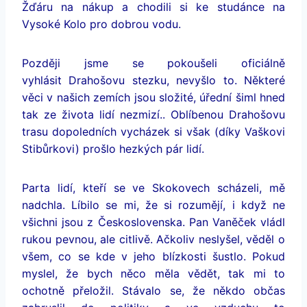
Žďáru na nákup a chodili si ke studánce na
Vysoké Kolo pro dobrou vodu.
Později jsme se pokoušeli oficiálně
vyhlásit Drahošovu stezku, nevyšlo to. Některé
věci v našich zemích jsou složité, úřední šiml hned
tak ze života lidí nezmizí.. Oblíbenou Drahošovu
trasu dopoledních vycházek si však (díky Vaškovi
Stibůrkovi) prošlo hezkých pár lidí.
Parta lidí, kteří se ve Skokovech scházeli, mě
nadchla. Líbilo se mi, že si rozumějí, i když ne
všichni jsou z Československa. Pan Vaněček vládl
rukou pevnou, ale citlivě. Ačkoliv neslyšel, věděl o
všem, co se kde v jeho blízkosti šustlo. Pokud
myslel, že bych něco měla vědět, tak mi to
ochotně přeložil. Stávalo se, že někdo občas