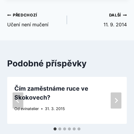
Navigace
PŘEDCHOZÍ
DALŠÍ
Učení není mučení
11. 9. 2014
pro
příspěvek
Podobné příspěvky
Čím zaměstnáme ruce ve
Skokovech?
Od
evinatelier
31. 3. 2015