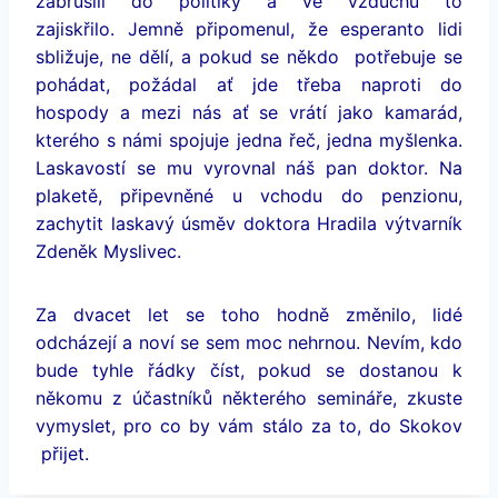
zabruslil do politiky a ve vzduchu to
zajiskřilo. Jemně připomenul, že esperanto lidi
sbližuje, ne dělí, a pokud se někdo potřebuje se
pohádat, požádal ať jde třeba naproti do
hospody a mezi nás ať se vrátí jako kamarád,
kterého s námi spojuje jedna řeč, jedna myšlenka.
Laskavostí se mu vyrovnal náš pan doktor. Na
plaketě, připevněné u vchodu do penzionu,
zachytit laskavý úsměv doktora Hradila výtvarník
Zdeněk Myslivec.
Za dvacet let se toho hodně změnilo, lidé
odcházejí a noví se sem moc nehrnou. Nevím, kdo
bude tyhle řádky číst, pokud se dostanou k
někomu z účastníků některého semináře, zkuste
vymyslet, pro co by vám stálo za to, do Skokov
přijet.