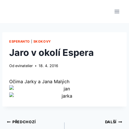
Přeskočit
na
obsah
ESPERANTO
|
SKOKOVY
Jaro v okolí Espera
Od
evinatelier
18. 4. 2016
Očima Jarky a Jana Malých
Navigace
PŘEDCHOZÍ
DALŠÍ