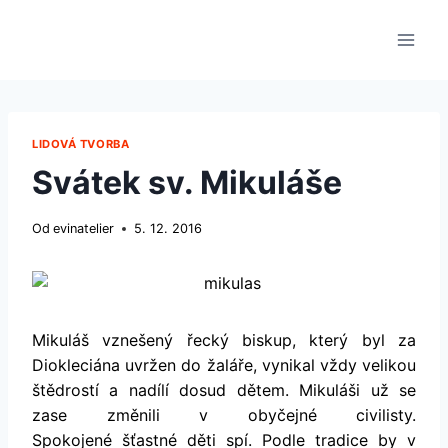
Přeskočit
na
obsah
LIDOVÁ TVORBA
Svátek sv. Mikuláše
Od
evinatelier
5. 12. 2016
Mikuláš vznešený řecký biskup, který byl za
Diokleciána uvržen do žaláře, vynikal vždy velikou
štědrostí a nadílí dosud dětem. Mikuláši už se
zase změnili v obyčejné civilisty.
Spokojené šťastné děti spí. Podle tradice by v