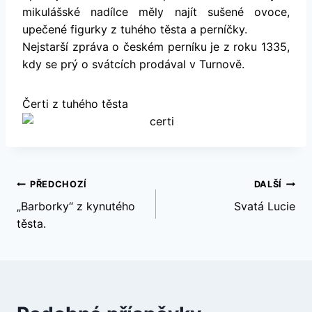
mikulášské nadílce měly najít sušené ovoce,
upečené figurky z tuhého těsta a perníčky.
Nejstarší zpráva o českém perníku je z roku 1335,
kdy se prý o svátcích prodával v Turnově.
Čerti z tuhého těsta
Navigace
PŘEDCHOZÍ
DALŠÍ
„Barborky“ z kynutého
Svatá Lucie
pro
těsta.
příspěvek