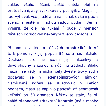
základ všeho léčení. Ještě chtěla olej na
proťukávání, aby vyskakovaly puchýřky. Magistr jí
rád vyhověl, vše jí udělal a namíchal, ovšem podle
svého, a ještě ji mnohou radou obdařil. Jen si
vymínil, že olej na ťukání jí bude v menších
dávkách doručován některým z jeho personálu.
Přemnoho z těchto léčivých prostředků, které
tolik pomohly k její popularitě, se u nás míchalo.
Docházel pro ně jeden její mlčenlivý a
důvěryhodný zřízenec s nůší na zádech. Bílého
mazání se vždy namíchal celý dvěstělitrový sud a
dodávalo se v jedenapůllitrových láhvích.
Namíchané koření se skladovalo v celých
bednách, mastí se naplnilo padesát až sedmdesát
kelímků po 50 gramech. Někdy se stalo, že při
náhlé přepadové zdravotní kontrole (měla mnoho