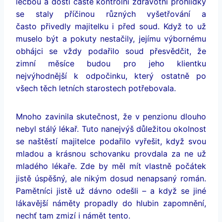
léčbou a dosti časté kontrolní zdravotní prohlídky
se staly příčinou různých vyšetřování a
často přivedly majitelku i před soud. Když to už
muselo být a pokuty nestačily, jejímu výbornému
obhájci se vždy podařilo soud přesvědčit, že
zimní měsíce budou pro jeho klientku
nejvýhodnější k odpočinku, který ostatně po
všech těch letních starostech potřebovala.
Mnoho zavinila skutečnost, že v penzionu dlouho
nebyl stálý lékař. Tuto nanejvýš důležitou okolnost
se naštěstí majitelce podařilo vyřešit, když svou
mladou a krásnou schovanku provdala za ne už
mladého lékaře. Zde by měl mít vlastně počátek
jistě úspěšný, ale nikým dosud nenapsaný román.
Pamětníci jistě už dávno odešli – a když se jiné
lákavější náměty propadly do hlubin zapomnění,
nechť tam zmizí i námět tento.