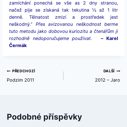
zamíchání ponechá se vše as 2 dny stranou,
načež pije se získaná tak tekutina ½ až 1 litr
denně. Tělnatost zmizí a prostředek jest
neškodný.“
Přes avizovanou neškodnost berme
tuto metodu jako dobovou kuriozitu a čtenářům ji
rozhodně nedoporučujeme používat.
–
Karel
Čermák
Navigace
PŘEDCHOZÍ
DALŠÍ
Podzim 2011
2012 – Jaro
pro
příspěvek
Podobné příspěvky