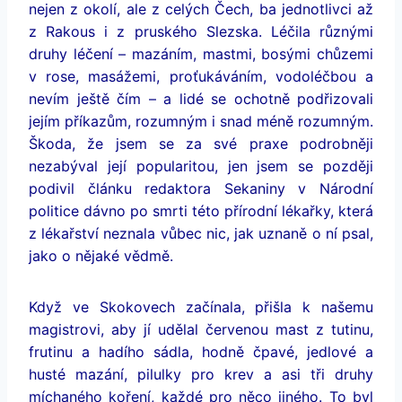
nejen z okolí, ale z celých Čech, ba jednotlivci až
z Rakous i z pruského Slezska. Léčila různými
druhy léčení – mazáním, mastmi, bosými chůzemi
v rose, masážemi, proťukáváním, vodoléčbou a
nevím ještě čím – a lidé se ochotně podřizovali
jejím příkazům, rozumným i snad méně rozumným.
Škoda, že jsem se za své praxe podrobněji
nezabýval její popularitou, jen jsem se později
podivil článku redaktora Sekaniny v Národní
politice dávno po smrti této přírodní lékařky, která
z lékařství neznala vůbec nic, jak uznaně o ní psal,
jako o nějaké vědmě
.
Když ve Skokovech začínala, přišla k našemu
magistrovi, aby jí udělal červenou mast z tutinu,
frutinu a hadího sádla, hodně čpavé, jedlové a
husté mazání, pilulky pro krev a asi tři druhy
míchaného koření, každé pro něco jiného. To byl