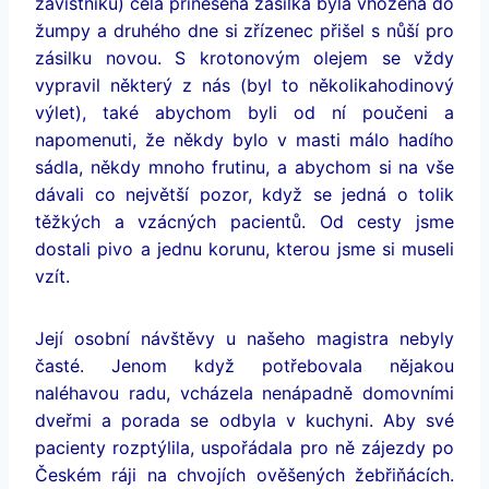
závistníků) celá přinesená zásilka byla vhozena do
žumpy a druhého dne si zřízenec přišel s nůší pro
zásilku novou. S krotonovým olejem se vždy
vypravil některý z nás (byl to několikahodinový
výlet), také abychom byli od ní poučeni a
napomenuti, že někdy bylo v masti málo hadího
sádla, někdy mnoho frutinu, a abychom si na vše
dávali co největší pozor, když se jedná o tolik
těžkých a vzácných pacientů. Od cesty jsme
dostali pivo a jednu korunu, kterou jsme si museli
vzít.
Její osobní návštěvy u našeho magistra nebyly
časté. Jenom když potřebovala nějakou
naléhavou radu, vcházela nenápadně domovními
dveřmi a porada se odbyla v kuchyni. Aby své
pacienty rozptýlila, uspořádala pro ně zájezdy po
Českém ráji na chvojích ověšených žebřiňácích.