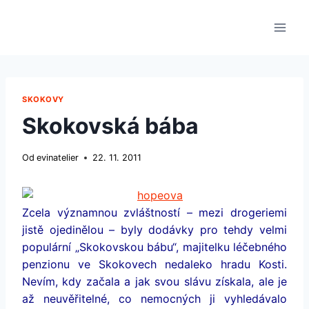
Přeskočit
na
obsah
SKOKOVY
Skokovská bába
Od
evinatelier
22. 11. 2011
Zcela významnou zvláštností – mezi drogeriemi
jistě ojedinělou – byly dodávky pro tehdy velmi
populární „Skokovskou bábu“, majitelku léčebného
penzionu ve Skokovech nedaleko hradu Kosti.
Nevím, kdy začala a jak svou slávu získala, ale je
až neuvěřitelné, co nemocných ji vyhledávalo