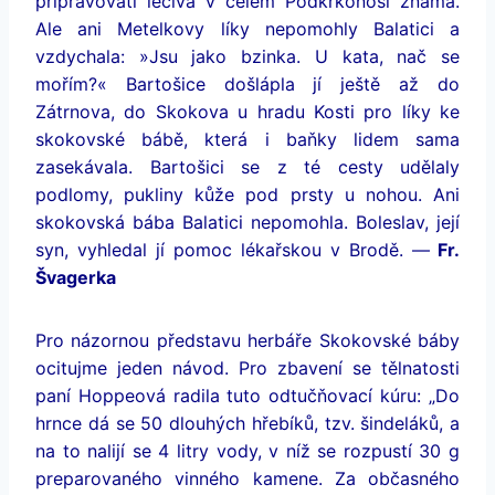
připravovati léčiva v celém Podkrkonoší známá.
Ale ani Metelkovy líky nepomohly Balatici a
vzdychala: »Jsu jako bzinka. U kata, nač se
mořím?« Bartošice došlápla jí ještě až do
Zátrnova, do Skokova u hradu Kosti pro líky ke
skokovské bábě, která i baňky lidem sama
zasekávala. Bartošici se z té cesty udělaly
podlomy, pukliny kůže pod prsty u nohou. Ani
skokovská bába Balatici nepomohla. Boleslav, její
syn, vyhledal jí pomoc lékařskou v Brodě. —
Fr.
Švagerka
Pro názornou představu herbáře Skokovské báby
ocitujme jeden návod. Pro zbavení se tělnatosti
paní Hoppeová radila tuto odtučňovací kúru: „Do
hrnce dá se 50 dlouhých hřebíků, tzv. šindeláků, a
na to nalijí se 4 litry vody, v níž se rozpustí 30 g
preparovaného vinného kamene. Za občasného