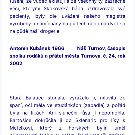
tušení, že vůbec existují a že všechny ty zázračné
věci, kterými Skokovská bába uzdravovala své
pacienty, byly dle uvážení našeho magistra
vyrobeny a namíchány na pultech nebo na dvoře a
na půdě naší drogerie.
Antonín Kubánek 1966 Náš Turnov, časopis
spolku rodáků a přátel města Turnova, č. 24, rok
2002
Stará Balatice stonala, vyráželo ji, mluvila ze
spaní, oči měla ve studánkách (zapadlé) a pořád
byla na líkách. Ani sluneční růsa jí nepomohla.
Bartošice dokrůčila jí do Sklenařic pro líky k
Metelkovi, který z horských bylin uměl