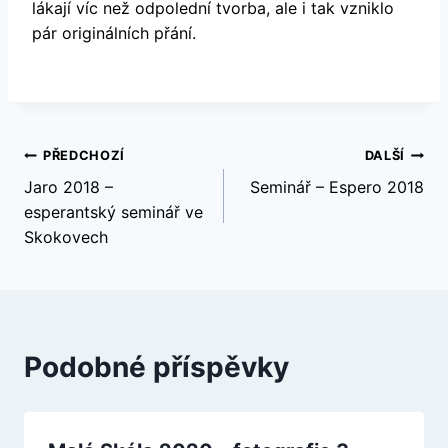
lákají víc než odpolední tvorba, ale i tak vzniklo
pár originálních přání.
Navigace
PŘEDCHOZÍ
DALŠÍ
Jaro 2018 –
Seminář – Espero 2018
pro
esperantský seminář ve
Skokovech
příspěvek
Podobné příspěvky