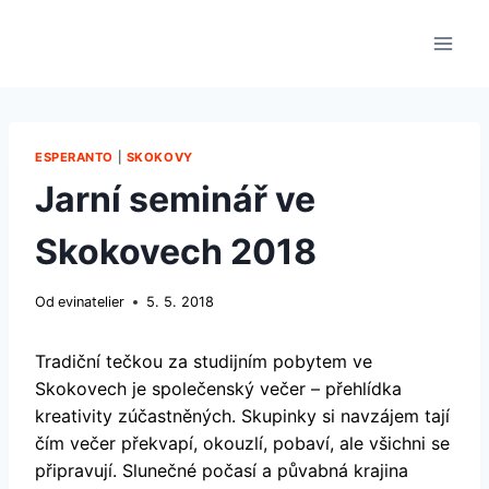
Přeskočit
na
obsah
ESPERANTO
|
SKOKOVY
Jarní seminář ve
Skokovech 2018
Od
evinatelier
5. 5. 2018
Tradiční tečkou za studijním pobytem ve
Skokovech je společenský večer – přehlídka
kreativity zúčastněných. Skupinky si navzájem tají
čím večer překvapí, okouzlí, pobaví, ale všichni se
připravují. Slunečné počasí a půvabná krajina